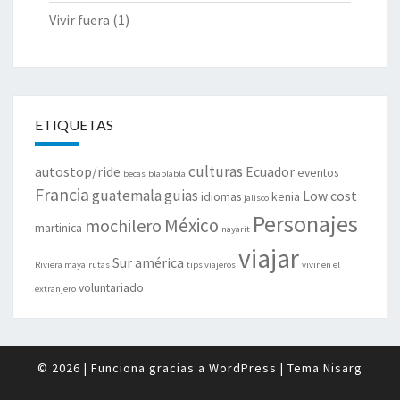
Vivir fuera
(1)
ETIQUETAS
culturas
autostop/ride
Ecuador
eventos
becas
blablabla
Francia
guatemala
guias
Low cost
idiomas
kenia
jalisco
Personajes
México
mochilero
martinica
nayarit
viajar
Sur américa
Riviera maya
rutas
tips viajeros
vivir en el
voluntariado
extranjero
© 2026
|
Funciona gracias a
WordPress
|
Tema
Nisarg