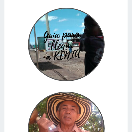
LEER MÁS
LEER MÁS
Guía para llegar a Kenia
Kenia 03.03.2018 Información general sobre el país
Nombre oficial: República de Kenia. En suajili: Jamhuri
ya Kenya Superficie: 580 3672​ km² Población:
46 567 000 hab Capital: Nairobi
Fabricando una gaita colombiana
Desde Toulouse, Francia, nos teletransportamos a la