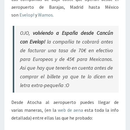
G
aeropuerto de Barajas, Madrid hasta México
A
R
son
Evelop!
y
Wamos
.
OJO,
volviendo a España desde Cancún
con
Evelop!
la compañia te cobrará antes
de facturar una tasa de 70€ en efectivo
para Europeos y de 45€ para Mexicanos.
Asi que hay que tenerlo en cuenta antes de
comprar el billete ya que te lo dicen en
letra extra-pequeña :O
Desde Atocha al aeropuerto puedes llegar de
varias maneras, (en la
web de aena
esta toda la info
detallada) entre ellas las que he probado: