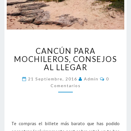
C
CANCÚN PARA
A
N
MOCHILEROS, CONSEJOS
C
AL LLEGAR
Ú
N
C
21 Septiembre, 2016
Admin
0
O
P
Comentarios
M
A
E
R
N
T
A
A
M
R
I
O
O
C
S
Te compras el billete más barato que has podido
H