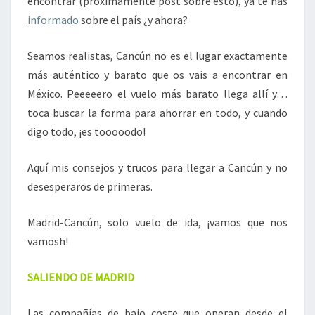
encontrar
(próximamente post sobre esto), ya te has
I
informado
sobre el país ¿y ahora?
L
E
R
Seamos realistas, Cancún no es el lugar exactamente
O
más auténtico y barato que os vais a encontrar en
S
México. Peeeeero el vuelo más barato llega allí y…
,
toca buscar la forma para ahorrar en todo, y cuando
C
digo todo, ¡es tooooodo!
O
N
S
Aquí mis consejos y trucos para llegar a Cancún y no
E
desesperaros de primeras.
J
O
Madrid-Cancún, solo vuelo de ida, ¡vamos que nos
S
A
vamosh!
L
L
SALIENDO DE MADRID
L
E
Las compañías de bajo coste que operan desde el