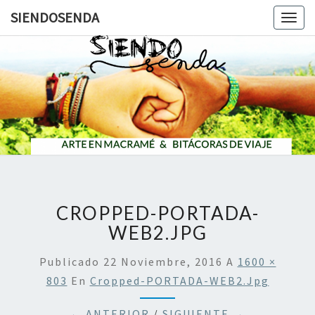
SIENDOSENDA
Togg
navig
SIENDOS
CROPPED-PORTADA-
WEB2.JPG
Publicado
22 Noviembre, 2016
A
1600 ×
803
En
Cropped-PORTADA-WEB2.jpg
← ANTERIOR
/
SIGUIENTE →