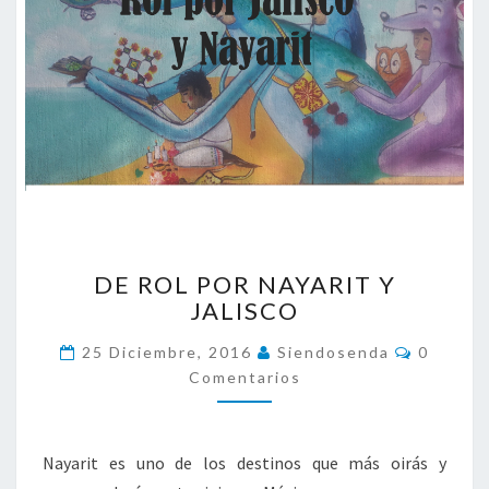
D
DE ROL POR NAYARIT Y
E
JALISCO
R
O
C
25 Diciembre, 2016
Siendosenda
0
L
O
Comentarios
P
M
E
O
N
R
T
A
N
Nayarit es uno de los destinos que más oirás y
R
A
I