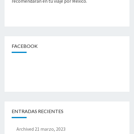
recomendarán en tu viaje por México.
O
Y
S
A
R
I
T
Y
J
FACEBOOK
A
L
I
S
C
O
ENTRADAS RECIENTES
Archived
21 marzo, 2023