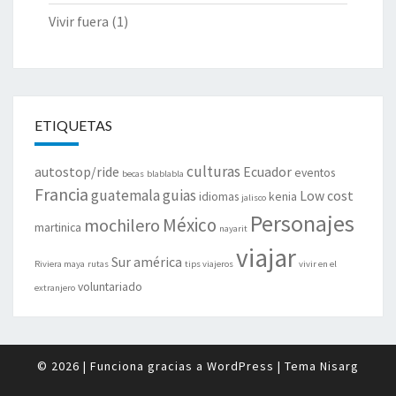
Vivir fuera
(1)
ETIQUETAS
culturas
autostop/ride
Ecuador
eventos
becas
blablabla
Francia
guatemala
guias
Low cost
idiomas
kenia
jalisco
Personajes
México
mochilero
martinica
nayarit
viajar
Sur américa
Riviera maya
rutas
tips viajeros
vivir en el
voluntariado
extranjero
© 2026
|
Funciona gracias a
WordPress
|
Tema
Nisarg