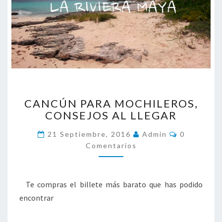
C
CANCÚN PARA MOCHILEROS,
A
CONSEJOS AL LLEGAR
N
C
C
21 Septiembre, 2016
Admin
0
Ú
O
Comentarios
N
M
E
P
N
A
T
A
R
Te compras el billete más barato que has podido
R
A
I
encontrar
O
M
S
O