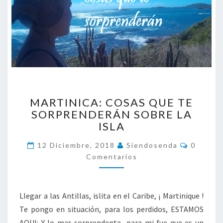
M
MARTINICA: COSAS QUE TE
A
SORPRENDERÁN SOBRE LA
R
ISLA
T
I
C
12 Diciembre, 2018
Siendosenda
0
N
O
Comentarios
I
M
E
C
N
A
T
A
:
Llegar a las Antillas, islita en el Caribe, ¡ Martinique !
R
C
I
Te pongo en situación, para los perdidos, ESTAMOS
O
O
S
AQUI: Y lo mas sorprendente para mi fue que es un