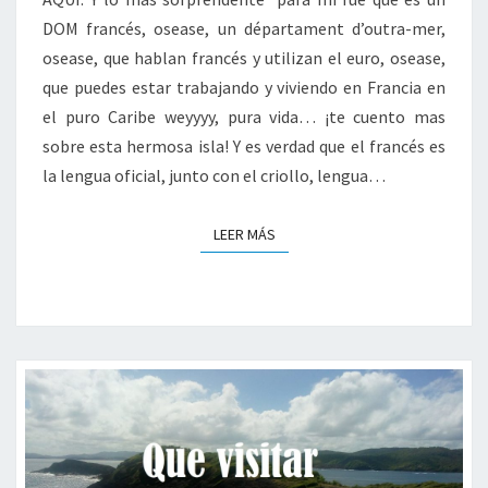
S
A
DOM francés, osease, un départament d’outra-mer,
S
osease, que hablan francés y utilizan el euro, osease,
Q
que puedes estar trabajando y viviendo en Francia en
U
el puro Caribe weyyyy, pura vida… ¡te cuento mas
E
T
sobre esta hermosa isla! Y es verdad que el francés es
E
la lengua oficial, junto con el criollo, lengua…
S
O
LEER MÁS
LEER MÁS
R
P
R
E
N
D
E
R
Á
N
S