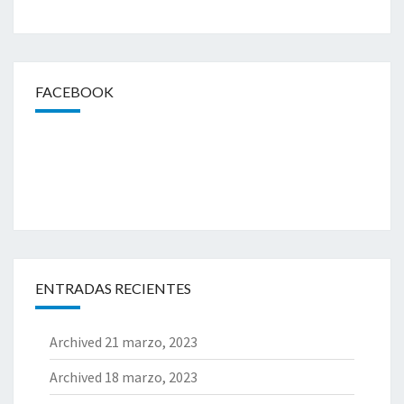
C
H
I
L
E
FACEBOOK
R
O
S
,
C
O
N
S
E
J
ENTRADAS RECIENTES
O
S
A
Archived
21 marzo, 2023
L
Archived
18 marzo, 2023
L
L