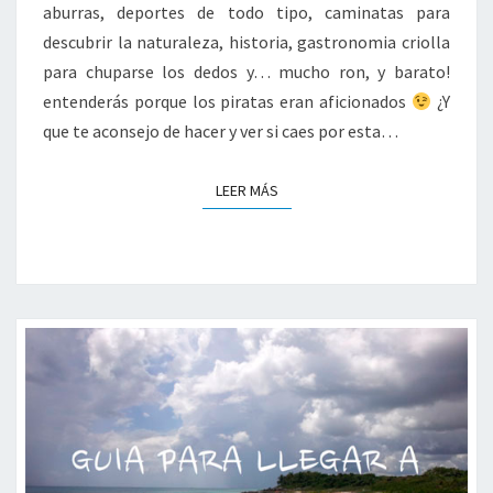
A
aburras, deportes de todo tipo, caminatas para
R
descubrir la naturaleza, historia, gastronomia criolla
T
para chuparse los dedos y… mucho ron, y barato!
I
N
entenderás porque los piratas eran aficionados
¿Y
I
que te aconsejo de hacer y ver si caes por esta…
C
A
LEER MÁS
LEER MÁS