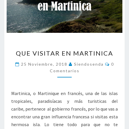
O
B
R
E
L
A
I
Q
S
QUE VISITAR EN MARTINICA
U
L
E
A
C
25 Noviembre, 2018
Siendosenda
0
V
O
Comentarios
M
I
E
S
N
T
I
A
T
Martinica, o Martinique en francés, una de las islas
R
A
I
tropicales, paradisíacas y más turisticas del
O
R
S
caribe, pertenece al gobierno francés, por lo que vas a
E
encontrar una gran influencia francesa si visitas esta
N
M
hermosa isla. Lo tiene todo para que no te