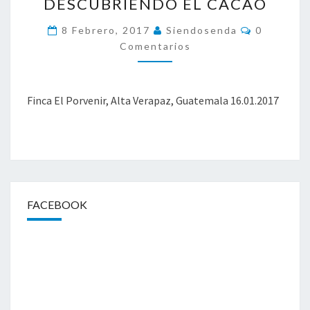
DESCUBRIENDO EL CACAO
A
C
C
8 Febrero, 2017
Siendosenda
0
A
O
Comentarios
O
M
E
C
N
O
T
A
N
Finca El Porvenir, Alta Verapaz, Guatemala 16.01.2017
R
V
I
O
E
S
R
G
E
N
C
FACEBOOK
E
»
,
D
E
S
C