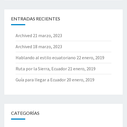
U
B
R
ENTRADAS RECIENTES
I
E
Archived
21 marzo, 2023
N
D
Archived
18 marzo, 2023
O
E
Hablando al estilo ecuatoriano
22 enero, 2019
L
C
Ruta por la Sierra, Ecuador
21 enero, 2019
A
Guía para llegar a Ecuador
20 enero, 2019
C
A
O
CATEGORÍAS