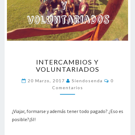
I
INTERCAMBIOS Y
N
VOLUNTARIADOS
T
E
C
20 Marzo, 2017
Siendosenda
0
R
O
Comentarios
C
M
E
A
N
M
T
A
B
¿Viajar, formarse y además tener todo pagado? ¿Eso es
R
I
I
posible?¡SI!
O
O
S
S