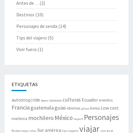
Antes de…
(2)
Destinos
(10)
Personajes de senda
(14)
Tips del viajero
(5)
Vivir fuera
(1)
ETIQUETAS
culturas
autostop/ride
Ecuador
eventos
becas
blablabla
Francia
guatemala
guias
Low cost
idiomas
kenia
jalisco
Personajes
México
mochilero
martinica
nayarit
viajar
Sur américa
Riviera maya
rutas
tips viajeros
vivir en el