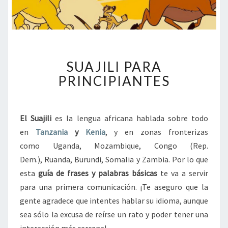
S
SUAJILI PARA
U
A
PRINCIPIANTES
J
I
L
El Suajili
es la lengua africana hablada sobre todo
I
en
Tanzania
y
Kenia
, y en zonas fronterizas
P
A
como Uganda, Mozambique, Congo (Rep.
R
Dem.), Ruanda, Burundi, Somalia y Zambia. Por lo que
A
esta
guía de frases y palabras básicas
te va a servir
P
para una primera comunicación. ¡Te aseguro que la
R
gente agradece que intentes hablar su idioma, aunque
I
N
sea sólo la excusa de reírse un rato y poder tener una
C