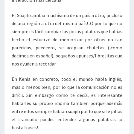
interacción más cercana!
I
P
El Suajili cambia muchísimo de un país a otro, ¡incluso
I
de una región a otra del mismo país! :O por lo que no
A
N
siempre es fácil cambiar las pocas palabras que habías
T
hecho el esfuerzo de memorizar por otras no tan
E
parecidas, peeeeero, se aceptan chuletas (¡como
S
decimos en españa!), pequeños apuntes/libretitas que
nos ayuden a recordar.
En Kenia en concreto, todo el mundo habla inglés,
mas o menos bien, por lo que la comunicación no es
difícil. Sin embargo como te decía, es interesante
hablarles su propio idioma también porque además
entre ellos siempre hablan suajili por lo que si le pillas
el tranquilo puedes entender algunas palabras ¡o
hasta frases!.