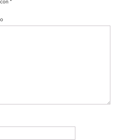
 con
*
io