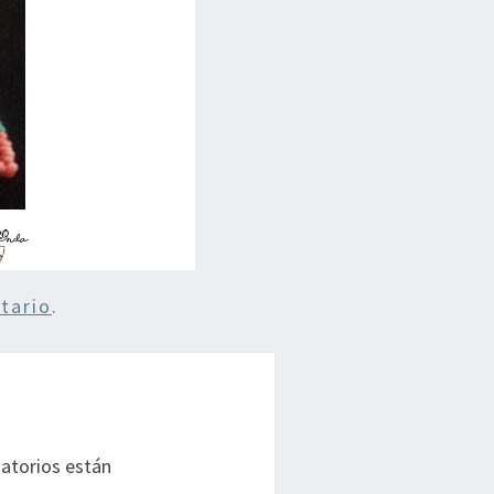
tario
.
atorios están