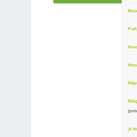
Mon
Prefi
Huso
Hora
Régi
Reli
(prot
¡A t