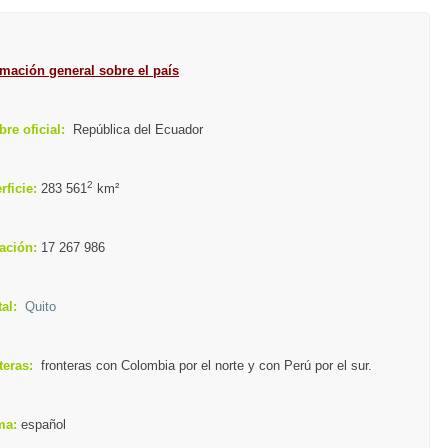
mación general sobre el país
re oficial:
República del Ecuador
2
rficie:
283 561
​ km²
ación:
17 267 986
al:
Quito
teras:
fronteras con Colombia por el norte y con Perú por el sur.
ma:
español