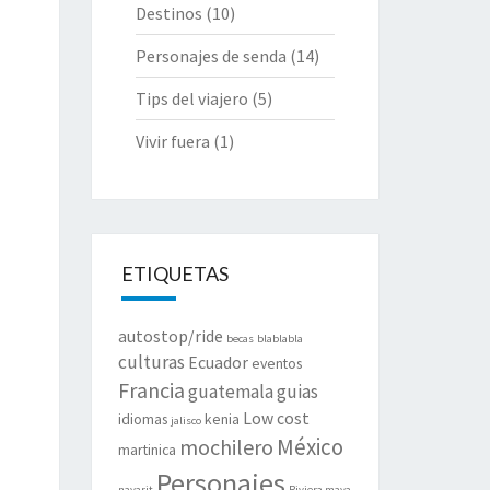
Destinos
(10)
Personajes de senda
(14)
Tips del viajero
(5)
Vivir fuera
(1)
ETIQUETAS
autostop/ride
becas
blablabla
culturas
Ecuador
eventos
Francia
guatemala
guias
Low cost
idiomas
kenia
jalisco
México
mochilero
martinica
Personajes
nayarit
Riviera maya