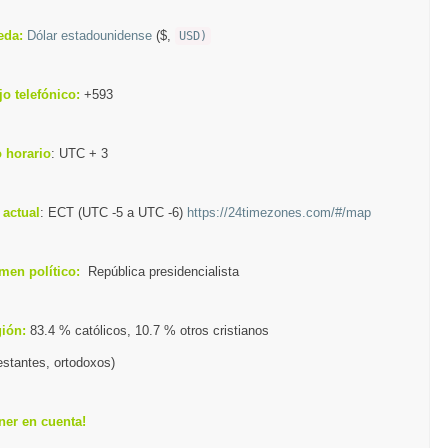
eda:
Dólar estadounidense
($,
USD)
jo telefónico:
+593
 horario
: UTC + 3
 actual
: ECT (UTC -5 a UTC -6)
https://24timezones.com/#/map
men político:
República presidencialista
gión:
83.4 % católicos,
10.7 % otros cristianos
estantes, ortodoxos)
ener en cuenta!