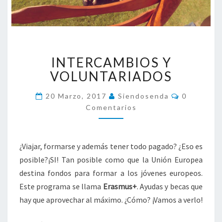
I
INTERCAMBIOS Y
N
T
VOLUNTARIADOS
E
R
C
20 Marzo, 2017
Siendosenda
0
O
C
Comentarios
M
A
E
N
M
T
B
A
¿Viajar, formarse y además tener todo pagado? ¿Eso es
R
I
I
posible?¡SI!
Tan posible como que la Unión Europea
O
O
S
S
destina fondos para formar a los jóvenes europeos.
Y
Este programa se llama
Erasmus+
. Ayudas y becas que
V
hay que aprovechar al máximo. ¿Cómo? ¡Vamos a verlo!
O
L