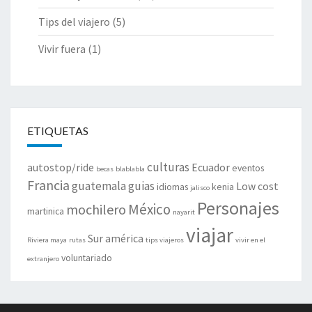
Tips del viajero
(5)
Vivir fuera
(1)
ETIQUETAS
culturas
autostop/ride
Ecuador
eventos
becas
blablabla
Francia
guatemala
guias
Low cost
idiomas
kenia
jalisco
Personajes
México
mochilero
martinica
nayarit
viajar
Sur américa
Riviera maya
rutas
tips viajeros
vivir en el
voluntariado
extranjero