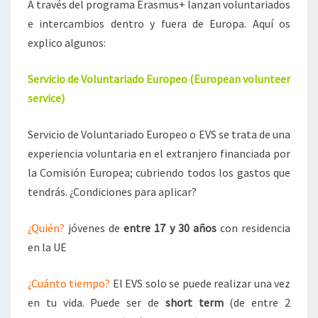
A través del programa Erasmus+ lanzan voluntariados
U
N
e intercambios dentro y fuera de Europa. Aquí os
T
explico algunos:
A
R
Servicio de Voluntariado Europeo (European volunteer
I
service)
A
D
O
Servicio de Voluntariado Europeo o EVS se trata de una
S
experiencia voluntaria en el extranjero financiada por
la Comisión Europea; cubriendo todos los gastos que
tendrás. ¿Condiciones para aplicar?
¿Quién?
jóvenes de
entre 17 y 30 años
con residencia
en la UE
¿Cuánto tiempo?
El EVS solo se puede realizar una vez
en tu vida. Puede ser de
short term
(de entre 2