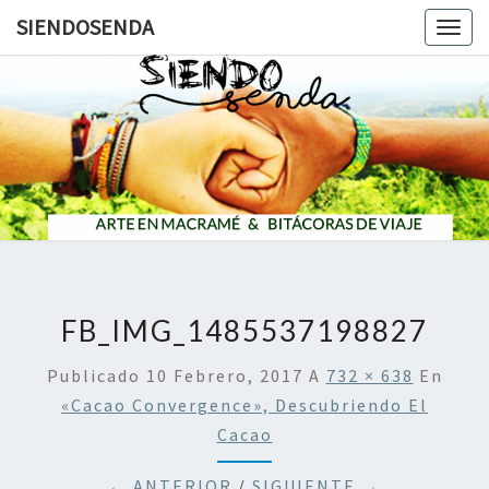
SIENDOSENDA
Togg
navig
SIENDOS
FB_IMG_1485537198827
Publicado
10 Febrero, 2017
A
732 × 638
En
«Cacao Convergence», Descubriendo El
Cacao
← ANTERIOR
/
SIGUIENTE →