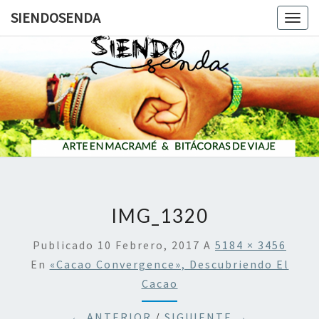
SIENDOSENDA
Togg
navig
SIENDOS
IMG_1320
Publicado
10 Febrero, 2017
A
5184 × 3456
En
«Cacao Convergence», Descubriendo El
Cacao
← ANTERIOR
/
SIGUIENTE →