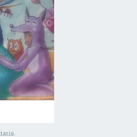
tario
.