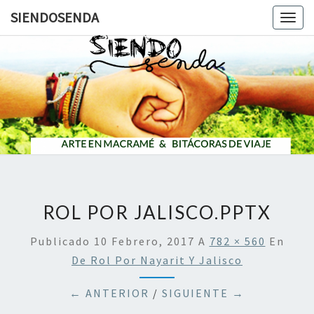
SIENDOSENDA
Togg
navig
SIENDOS
ROL POR JALISCO.PPTX
Publicado
10 Febrero, 2017
A
782 × 560
En
De Rol Por Nayarit Y Jalisco
← ANTERIOR
/
SIGUIENTE →