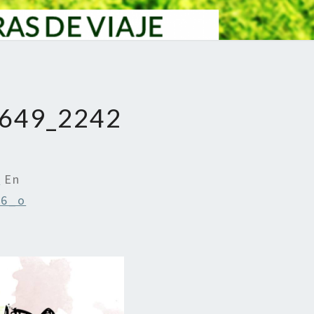
649_2242
0
En
26_o