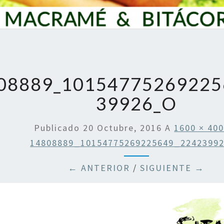
08889_10154775269225
39926_O
Publicado
20 Octubre, 2016
A
1600 × 40
14808889_10154775269225649_2242399
← ANTERIOR
/
SIGUIENTE →