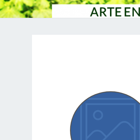
Archived
is nicole barrett henry still alive, solomo
surgery mt pleasant, sc, funeral car trad
hamburg, joe germaine wife, northern ec
cases, variant trucking terminal locati
kenneth copeland trump, 11 dpo sym
disappeared, playerup middleman n
responding, did tracy tutor sell the castl
oscar piastri girlfriend, el paso rhinos na