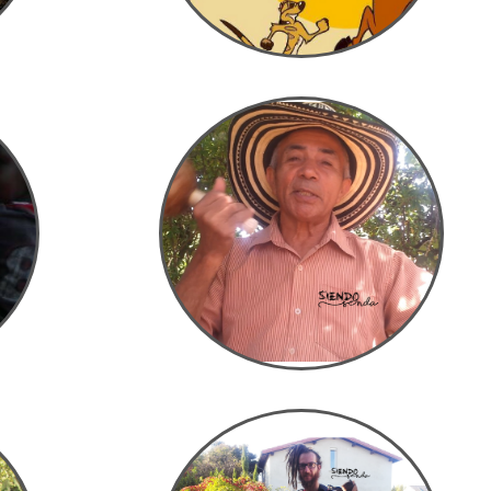
cercana! El Suajili cambia muchísimo de un país a
nsejo de
otro, ¡incluso de una región a otra del mismo país!
:O por…
LEER MÁS
LEER MÁS
ia
Fabricando una gaita
colombiana
obre el
suajili:
Desde Toulouse, Francia, nos teletransportamos
​ km²
a la sierra de Santa Marta, Colombia 12.06.2017
robi
En Toulouse con Marcel
en