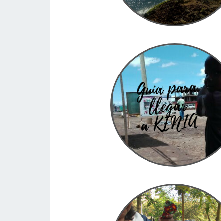
piratas eran aficionados
¿Y que te aco
hacer y ver si caes por esta…
LEER MÁS
LEER MÁS
Guía para llegar a Ken
Kenia 03.03.2018 Información general s
país Nombre oficial: República de Kenia. En 
Jamhuri ya Kenya Superficie: 580 3672
Población: 46 567 000 hab Capital: Nai
El arte de la chaquira, 