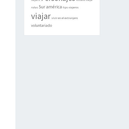
Sur américa
rutas
tips viajeros
viajar
vivir en el extranjero
voluntariado