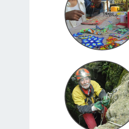
Nayarit
En San María del Oro, Nayarit, México 06
En Tautavel con Alai
Tautavel, Francia, 28.05.2017 Fin de se
espeleologia en Tautavel, Francia.