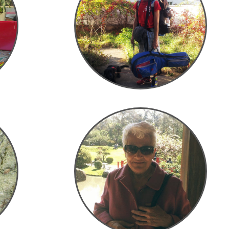
Toulouse, Francia, 25.10.2017 Marcel: Llevo 6
meses viviendo sin dinero, y de verdad, no lo
.12.2016
necesito para nada
n
En Toulouse con Mme Lafont
mana de
Toulouse, Francia, 20.04.2017