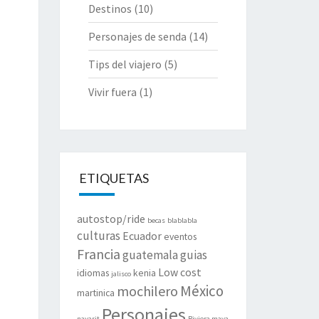
Destinos
(10)
Personajes de senda
(14)
Tips del viajero
(5)
Vivir fuera
(1)
ETIQUETAS
autostop/ride
becas
blablabla
culturas
Ecuador
eventos
Francia
guatemala
guias
Low cost
idiomas
kenia
jalisco
México
mochilero
martinica
Personajes
nayarit
Riviera maya