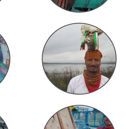
En Aguascalientes con
isco
Francisco
irás y
San Jose de Gracia, Aguascalientes, México
o.
12.11.2016
on