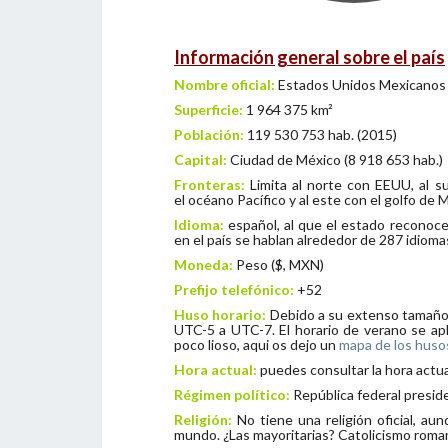
I
nformación general sobre el país
Nombre oficial:
Estados Unidos Mexicanos
Superficie:
1 964 375 km²
Población:
119 530 753 hab. (2015)
Capital:
Ciudad de México (8 918 653 hab.)
Fronteras:
Limita al norte con EEUU, al su
el océano Pacífico y al este con el golfo de 
Idioma:
español, al que el estado reconoce
en el país se hablan alrededor de 287 idioma
Moneda:
Peso ($, MXN)
Prefijo telefónico:
+52
Huso horario:
Debido a su extenso tamaño 
UTC-5 a UTC-7. El horario de verano se apl
poco lioso, aqui os dejo un
mapa de los huso
Hora actual:
puedes consultar la hora actua
Régimen político:
República federal presid
Religión:
No tiene una religión oficial, au
mundo. ¿Las mayoritarias? Catolicismo rom