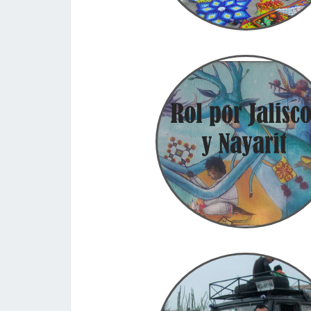
De rol por Nayarit y Jal
Nayarit es uno de los destinos que más o
recomendarán en tu viaje por Méxic
En Estacion Wadley c