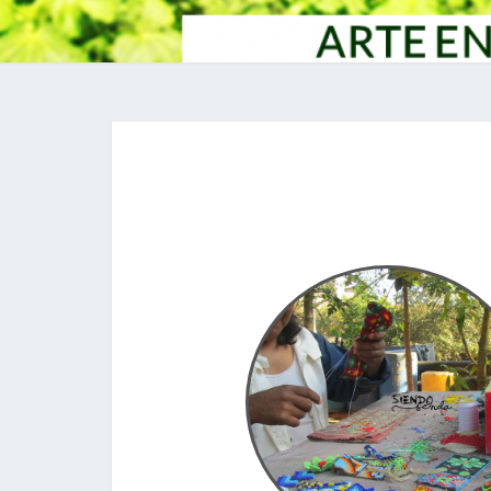
El arte de la chaquira, 
Nayarit
En San María del Oro, Nayarit, México 06