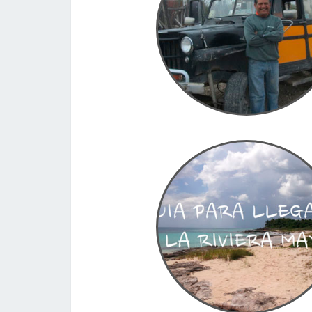
Enrique
Estación Wadley, San Luis Potosí, Mé
13.10.2016
Cancún para mochilero
consejos al llegar
Te compras el billete más barato que ha
encontrar