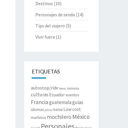
Destinos
(10)
Personajes de senda
(14)
Tips del viajero
(5)
Vivir fuera
(1)
ETIQUETAS
autostop/ride
becas
blablabla
culturas
Ecuador
eventos
Francia
guatemala
guias
Low cost
idiomas
kenia
jalisco
México
mochilero
martinica
Personajes
nayarit
Riviera maya