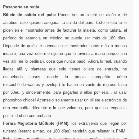
Pasaporte en regla
Billete de salida del país:
Puede ser un billete de avión o de
autobús, solo quieren asegurar tu salida del país. Este billete te lo
piden en el mostrador antes de facturar la maleta, como turista, el
período de estancia en México no puede ser más de 180 días.
Depende de quién te atienda en el mostrador harás más o menos
incapié; una vez solo me dijeron que lo tuviera a mano porque una
vez allí me lo pedirían, cosa que nunca pasó. Ahora lo real, cuando
llegas allí y planteas que solo tienes billete de entrada, he
escuchado casos donde la propia compañía aérea
(escuché de wamos y evelop!) te hacen un vuelo de regreso falso
por 50eu, y sinceramente, para pagarles a ellos por eso… ¡a usar
photoshop chicos! Aconsejo solamente usar un billete electrónico de
otra compañía diferente a la que volamos, para que no tengan la
posibilidad de comprobarlo.
Forma Migratoria Múltiple (FMM):
los extranjeros que llegan por
turismo (estancia máx. de 180 días), tendrán que rellenar la FMM.
Esta forma migratoria te la entregan en el avión. Una vez en