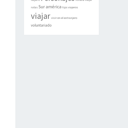
Sur américa
rutas
tips viajeros
viajar
vivir en el extranjero
voluntariado