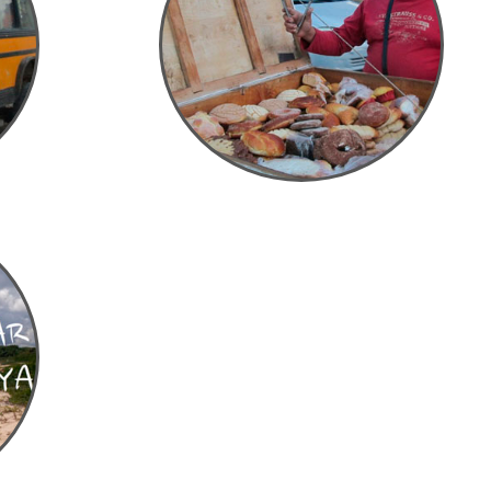
En Texcoco con Pancho
Texcoco, Estado de México, México 13.10.2016
xico
s,
s podido