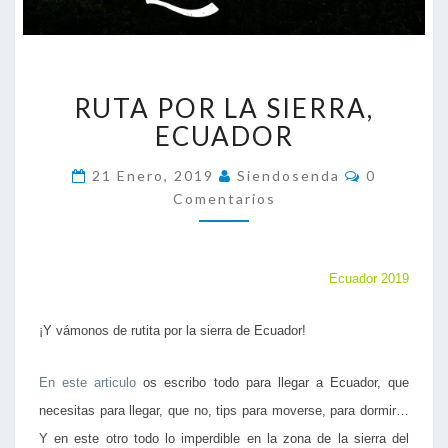
R
RUTA POR LA SIERRA,
U
T
ECUADOR
A
P
C
21 Enero, 2019
Siendosenda
0
O
O
Comentarios
M
R
E
N
L
T
A
A
R
Ecuador 2019
S
I
I
O
S
E
¡Y vámonos de rutita por la sierra de Ecuador!
R
R
En este articulo
os escribo todo para llegar a Ecuador, que
A
necesitas para llegar, que no, tips para moverse, para dormir…
,
E
Y en este otro todo lo imperdible en la zona de la sierra del