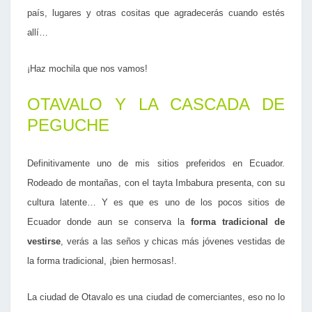
C
país, lugares y otras cositas que agradecerás cuando estés
U
allí…
A
D
O
¡Haz mochila que nos vamos!
R
OTA
VALO Y LA CASCADA DE
PEGUCHE
Definitivamente uno de mis sitios preferidos en Ecuador.
Rodeado de montañas, con el tay
ta Imbabura presenta, con su
cultura latente… Y es que es uno de los pocos sitios de
Ecuador donde aun se conserva la
forma tradicional de
vestirse
, verás a las seños y chicas más jóvenes vestidas de
la forma tradicional, ¡bien hermosas!.
La ciudad de Otavalo es una ciudad de comerciantes, eso no lo