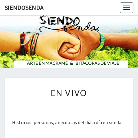
SIENDOSENDA
Togg
navig
SIENDOS
E
EN VIVO
N
V
I
V
O
Historias, personas, anécdotas del día a día en senda.