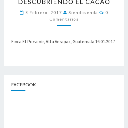
DESCUBRIENDO EL CACAO
A
C
C
8 Febrero, 2017
Siendosenda
0
A
O
Comentarios
O
M
E
C
N
O
T
A
N
Finca El Porvenir, Alta Verapaz, Guatemala 16.01.2017
R
V
I
O
E
S
R
G
E
N
C
FACEBOOK
E
»
,
D
E
S
C