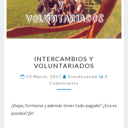
I
INTERCAMBIOS Y
N
VOLUNTARIADOS
T
E
C
20 Marzo, 2017
Siendosenda
0
R
O
Comentarios
C
M
E
A
N
M
T
A
B
¿Viajar, formarse y además tener todo pagado? ¿Eso es
R
I
I
posible?¡SI!
O
O
S
S