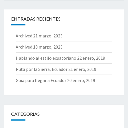
U
B
R
ENTRADAS RECIENTES
I
E
Archived
21 marzo, 2023
N
D
Archived
18 marzo, 2023
O
E
Hablando al estilo ecuatoriano
22 enero, 2019
L
C
Ruta por la Sierra, Ecuador
21 enero, 2019
A
Guía para llegar a Ecuador
20 enero, 2019
C
A
O
CATEGORÍAS