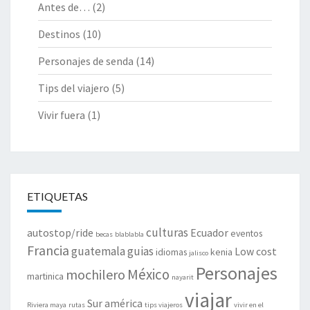
Antes de…
(2)
Destinos
(10)
Personajes de senda
(14)
Tips del viajero
(5)
Vivir fuera
(1)
ETIQUETAS
culturas
autostop/ride
Ecuador
eventos
becas
blablabla
Francia
guatemala
guias
Low cost
idiomas
kenia
jalisco
Personajes
México
mochilero
martinica
nayarit
viajar
Sur américa
Riviera maya
rutas
tips viajeros
vivir en el