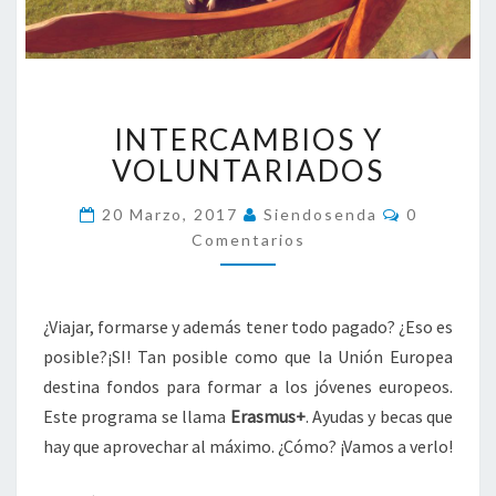
I
INTERCAMBIOS Y
N
T
VOLUNTARIADOS
E
R
C
20 Marzo, 2017
Siendosenda
0
O
C
Comentarios
M
A
E
N
M
T
B
A
¿Viajar, formarse y además tener todo pagado? ¿Eso es
R
I
I
posible?¡SI!
Tan posible como que la Unión Europea
O
O
S
S
destina fondos para formar a los jóvenes europeos.
Y
Este programa se llama
Erasmus+
. Ayudas y becas que
V
hay que aprovechar al máximo. ¿Cómo? ¡Vamos a verlo!
O
L