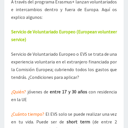
A través del programa Erasmus+ lanzan voluntariados
U
N
e intercambios dentro y fuera de Europa. Aquí os
T
explico algunos:
A
R
Servicio de Voluntariado Europeo (European volunteer
I
service)
A
D
O
Servicio de Voluntariado Europeo o EVS se trata de una
S
experiencia voluntaria en el extranjero financiada por
la Comisión Europea; cubriendo todos los gastos que
tendrás. ¿Condiciones para aplicar?
¿Quién?
jóvenes de
entre 17 y 30 años
con residencia
en la UE
¿Cuánto tiempo?
El EVS solo se puede realizar una vez
en tu vida. Puede ser de
short term
(de entre 2