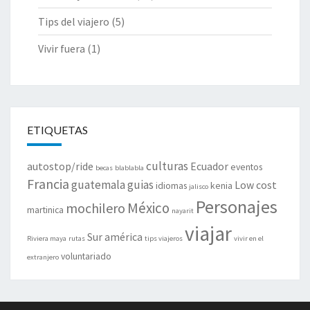
Tips del viajero
(5)
Vivir fuera
(1)
ETIQUETAS
culturas
autostop/ride
Ecuador
eventos
becas
blablabla
Francia
guatemala
guias
Low cost
idiomas
kenia
jalisco
Personajes
México
mochilero
martinica
nayarit
viajar
Sur américa
Riviera maya
rutas
tips viajeros
vivir en el
voluntariado
extranjero