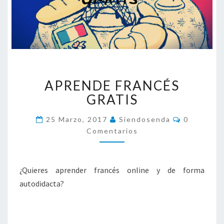
A
APRENDE FRANCÉS
P
R
GRATIS
E
N
C
25 Marzo, 2017
Siendosenda
0
O
D
Comentarios
M
E
E
N
F
T
R
A
¿Quieres aprender francés online y de forma
R
A
I
autodidacta?
N
O
S
C
É
S