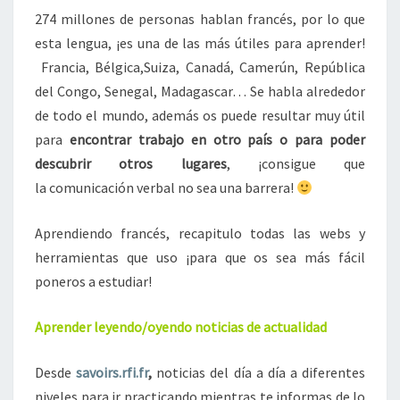
G
274 millones de personas hablan francés, por lo que
R
esta lengua, ¡es una de las más útiles para aprender!
A
T
Francia, Bélgica,Suiza, Canadá, Camerún, República
I
del Congo, Senegal, Madagascar… Se habla alrededor
S
de todo el mundo, además os puede resultar muy útil
para
encontrar trabajo en otro país o para poder
descubrir otros lugares
, ¡consigue que
la comunicación verbal no sea una barrera!
Aprendiendo francés, recapitulo todas las webs y
herramientas que uso ¡para que os sea más fácil
poneros a estudiar!
Aprender leyendo/oyendo noticias de actualidad
Desde
savoirs.rfi.fr
,
noticias del día a día a diferentes
niveles para ir practicando mientras te informas de lo