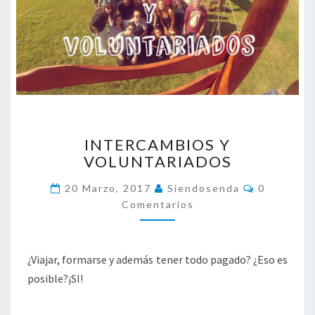
I
INTERCAMBIOS Y
N
VOLUNTARIADOS
T
E
C
20 Marzo, 2017
Siendosenda
0
R
O
Comentarios
C
M
E
A
N
M
T
A
B
¿Viajar, formarse y además tener todo pagado? ¿Eso es
R
I
I
posible?¡SI!
O
O
S
S