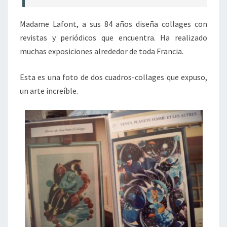
L
A
Madame Lafont, a sus 84 años diseña collages con
F
O
revistas y periódicos que encuentra. Ha realizado
N
muchas exposiciones alrededor de toda Francia.
T
Esta es una foto de dos cuadros-collages que expuso,
un arte increíble.