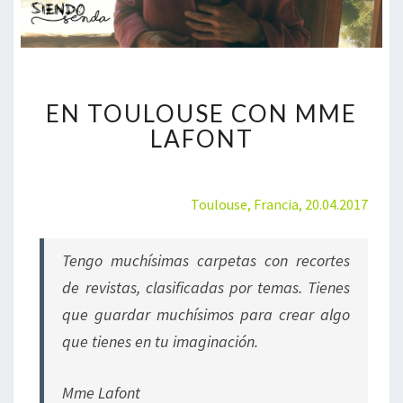
E
EN TOULOUSE CON MME
N
T
LAFONT
O
U
L
Toulouse, Francia, 20.04.2017
O
U
S
Tengo muchísimas carpetas con recortes
E
de revistas, clasificadas por temas. Tienes
C
O
que guardar muchísimos para crear algo
N
que tienes en tu imaginación.
M
M
E
Mme Lafont