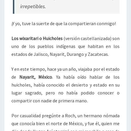
R
irrepetibles.
A
,
E
¡Y yo, tuve la suerte de que la compartieran conmigo!
N
N
Los wixaritari o Huicholes
(versión castellanizada) son
A
uno de los pueblos indígenas que habitan en los
Y
A
estados de Jalisco, Nayarit, Durango y Zacatecas.
R
I
Y en este tiempo, hace ya un año, viajaba por el estado
T
de
Nayarit, México
. Ya había oído hablar de los
huicholes, había conocido el desierto y estado en su
lugar sagrado, pero no había podido conocer o
compartir con nadie de primera mano.
Por casualidad pregúnte a Roch, un hermano nómada
que conocía bien el norte de México, y fue él, quien me