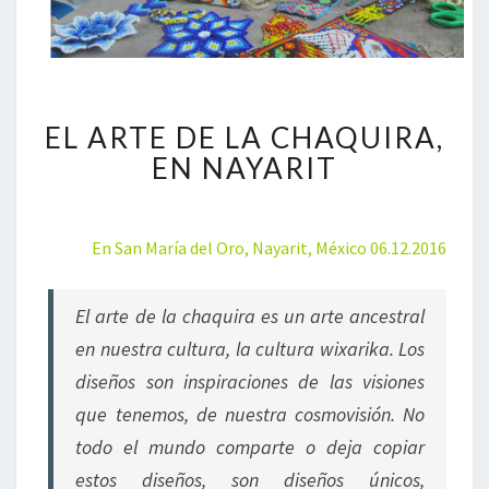
E
EL ARTE DE LA CHAQUIRA,
L
A
EN NAYARIT
R
T
E
En San María del Oro, Nayarit, México 06.12.2016
D
E
L
El arte de la chaquira es un arte ancestral
A
en nuestra cultura, la cultura wixarika. Los
C
H
diseños son inspiraciones de las visiones
A
que tenemos, de nuestra cosmovisión. No
Q
todo el mundo comparte o deja copiar
U
I
estos diseños, son diseños únicos,