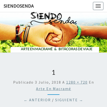
SIENDOSENDA
Togg
navig
SIENDOS
1
Publicado
3 Julio, 2018
A
1280 × 720
En
Arte En Macramé
← ANTERIOR
/
SIGUIENTE →