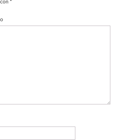
 con
*
io