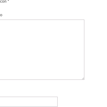
 con
*
io