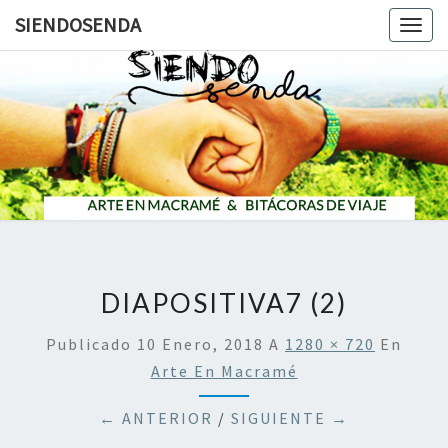
SIENDOSENDA
Togg
navig
SIENDOS
DIAPOSITIVA7 (2)
Publicado
10 Enero, 2018
A
1280 × 720
En
Arte En Macramé
← ANTERIOR
/
SIGUIENTE →