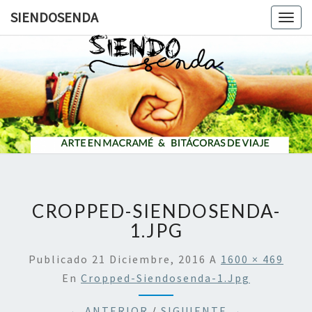
SIENDOSENDA
Togg
navig
SIENDOS
CROPPED-SIENDOSENDA-
1.JPG
Publicado
21 Diciembre, 2016
A
1600 × 469
En
Cropped-Siendosenda-1.jpg
← ANTERIOR
/
SIGUIENTE →