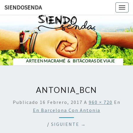
SIENDOSENDA
Togg
navig
SIENDOS
ANTONIA_BCN
Publicado
16 Febrero, 2017
A
960 × 720
En
En Barcelona Con Antonia
/
SIGUIENTE →