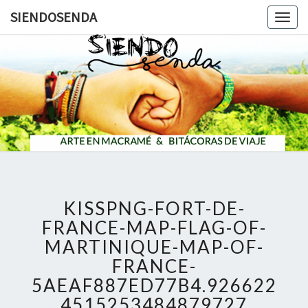
SIENDOSENDA
Togg
navig
SIENDOS
KISSPNG-FORT-DE-
FRANCE-MAP-FLAG-OF-
MARTINIQUE-MAP-OF-
FRANCE-
5AEAF887ED77B4.926622
4515253484879727