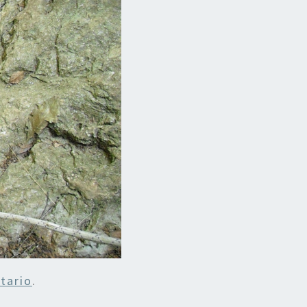
tario
.