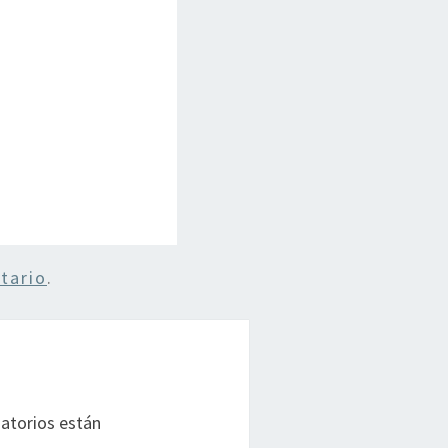
tario
.
atorios están