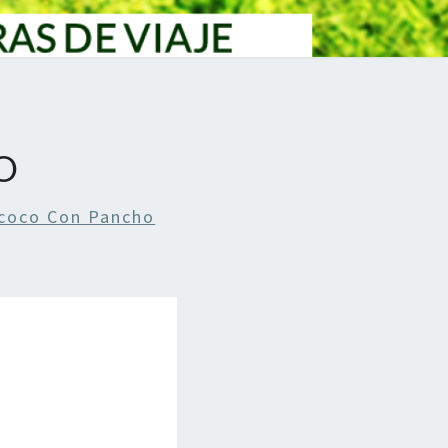
O
coco Con Pancho