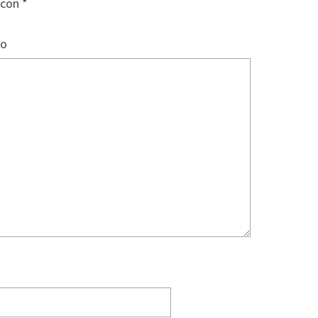
 con
*
io