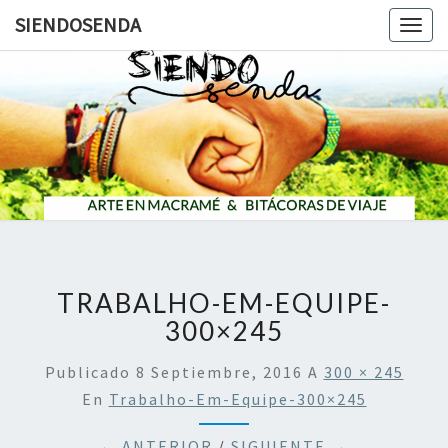
SIENDOSENDA
Togg
navig
SIENDOS
TRABALHO-EM-EQUIPE-
300×245
Publicado
8 Septiembre, 2016
A
300 × 245
En
Trabalho-Em-Equipe-300×245
← ANTERIOR
/
SIGUIENTE →