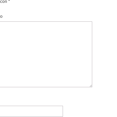
 con
*
io