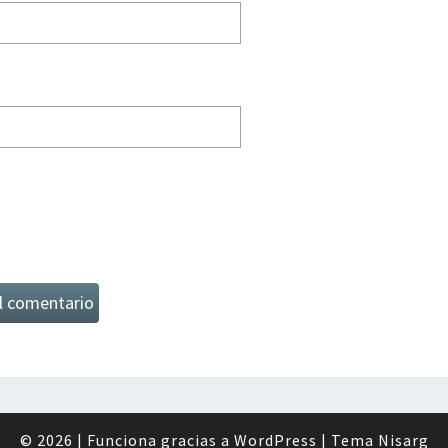
© 2026
|
Funciona gracias a
WordPress
|
Tema
Nisarg