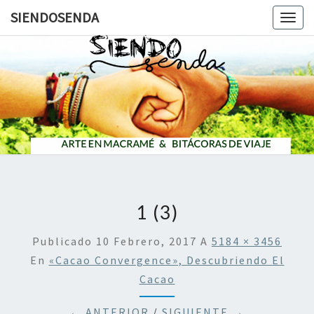
SIENDOSENDA
Togg
navig
SIENDOS
1 (3)
Publicado
10 Febrero, 2017
A
5184 × 3456
En
«Cacao Convergence», Descubriendo El
Cacao
← ANTERIOR
/
SIGUIENTE →