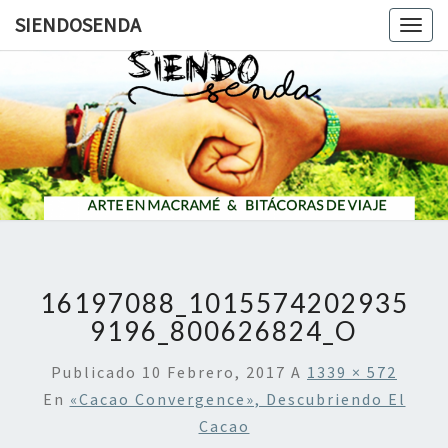
SIENDOSENDA
Togg
navig
SIENDOS
16197088_1015574202935
9196_800626824_O
Publicado
10 Febrero, 2017
A
1339 × 572
En
«Cacao Convergence», Descubriendo El
Cacao