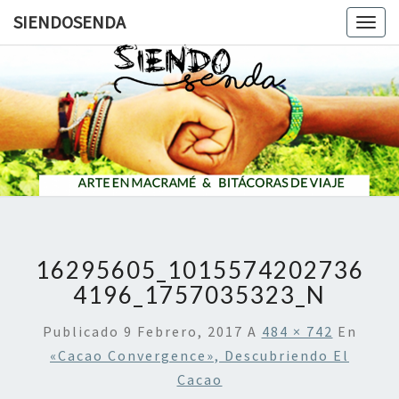
SIENDOSENDA
Togg
navig
SIENDOS
16295605_1015574202736
4196_1757035323_N
Publicado
9 Febrero, 2017
A
484 × 742
En
«Cacao Convergence», Descubriendo El
Cacao