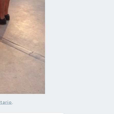
tario
.