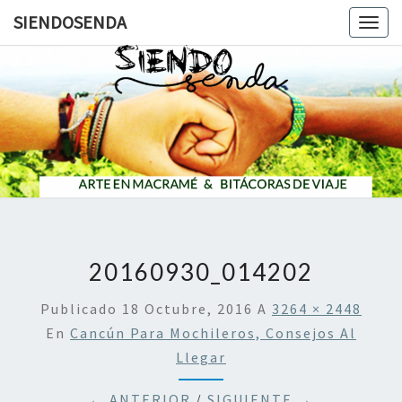
SIENDOSENDA
Togg
navig
SIENDOS
20160930_014202
Publicado
18 Octubre, 2016
A
3264 × 2448
En
Cancún Para Mochileros, Consejos Al
Llegar
← ANTERIOR
/
SIGUIENTE →