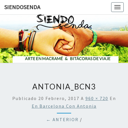
SIENDOSENDA
Togg
navig
SIENDOS
ANTONIA_BCN3
Publicado
20 Febrero, 2017
A
960 × 720
En
En Barcelona Con Antonia
← ANTERIOR
/