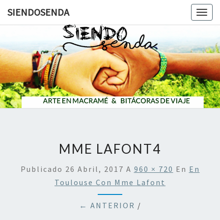
SIENDOSENDA
Togg
navig
SIENDOS
MME LAFONT4
Publicado
26 Abril, 2017
A
960 × 720
En
En
Toulouse Con Mme Lafont
← ANTERIOR
/