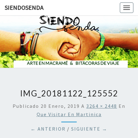
SIENDOSENDA
Togg
navig
SIENDOS
IMG_20181122_125552
Publicado
20 Enero, 2019
A
3264 × 2448
En
Que Visitar En Martinica
← ANTERIOR
/
SIGUIENTE →