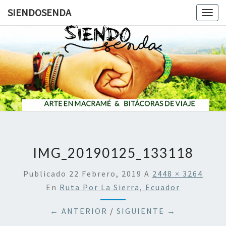
SIENDOSENDA
Togg
navig
SIENDOS
IMG_20190125_133118
Publicado
22 Febrero, 2019
A
2448 × 3264
En
Ruta Por La Sierra, Ecuador
← ANTERIOR
/
SIGUIENTE →