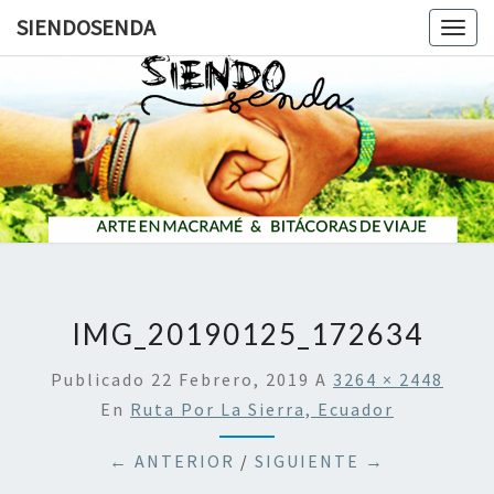
SIENDOSENDA
Togg
navig
SIENDOS
IMG_20190125_172634
Publicado
22 Febrero, 2019
A
3264 × 2448
En
Ruta Por La Sierra, Ecuador
← ANTERIOR
/
SIGUIENTE →