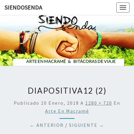
SIENDOSENDA
Togg
navig
SIENDOS
DIAPOSITIVA12 (2)
Publicado
10 Enero, 2018
A
1280 × 720
En
Arte En Macramé
← ANTERIOR
/
SIGUIENTE →