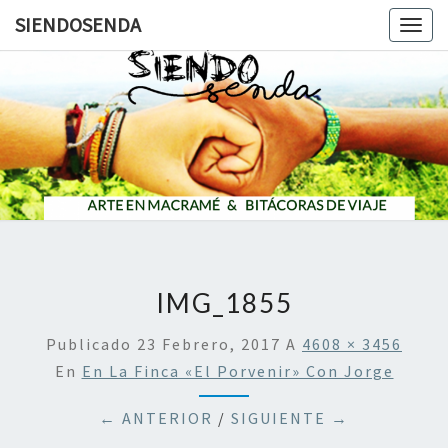
SIENDOSENDA
Togg
navig
SIENDOS
IMG_1855
Publicado
23 Febrero, 2017
A
4608 × 3456
En
En La Finca «El Porvenir» Con Jorge
← ANTERIOR
/
SIGUIENTE →