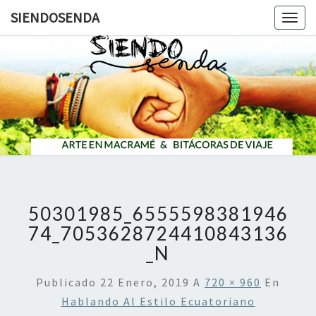
SIENDOSENDA
Togg
navig
SIENDOS
50301985_6555598381946
74_7053628724410843136
_N
Publicado
22 Enero, 2019
A
720 × 960
En
Hablando Al Estilo Ecuatoriano